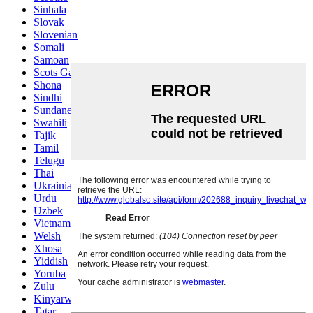
Sinhala
Slovak
Slovenian
Somali
Samoan
Scots Gaelic
Shona
Sindhi
Sundanese
Swahili
Tajik
Tamil
Telugu
Thai
Ukrainian
Urdu
Uzbek
Vietnamese
Welsh
Xhosa
Yiddish
Yoruba
Zulu
Kinyarwanda
Tatar