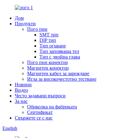
Дом
Продукти
Пого пин
SMT тип
DIP тип
Тип огъване
Тип запояваща тел
Тип с двойна глава
Пого пин конектор
Магнитен конектор
Магнитен кабел за зареждане
Игла за високочестотно тестване
Новини
Видео
Често задавани въпроси
За нас
Обиколка на фабриката
Сертификат
Свържете се с нас
English