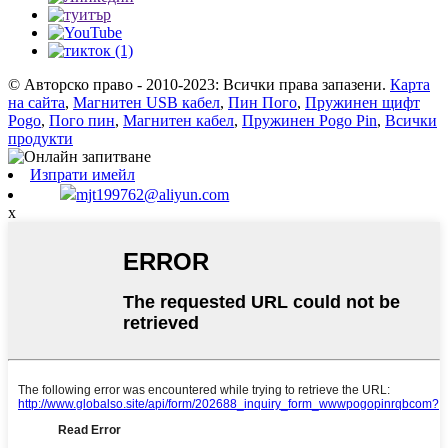
© Авторско право - 2010-2023: Всички права запазени.
Карта
на сайта
,
Магнитен USB кабел
,
Пин Пого
,
Пружинен щифт
Pogo
,
Пого пин
,
Магнитен кабел
,
Пружинен Pogo Pin
,
Всички
продукти
Изпрати имейл
mjt199762@aliyun.com
x