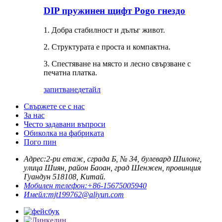
DIP пружинен щифт Pogo гнездо
1. Добра стабилност и дълъг живот.
2. Структурата е проста и компактна.
3. Спестяване на място и лесно свързване с
печатна платка.
запитване
детайл
Свържете се с нас
За нас
Често задавани въпроси
Обиколка на фабриката
Пого пин
Адрес:
2-ри етаж, сграда Б, № 34, булевард Шилонг,
улица Шиян, район Баоан, град Шенжен, провинция
Гуандун 518108, Китай.
Мобилен телефон:
+86-15675005940
Имейл:
mjt199762@aliyun.com