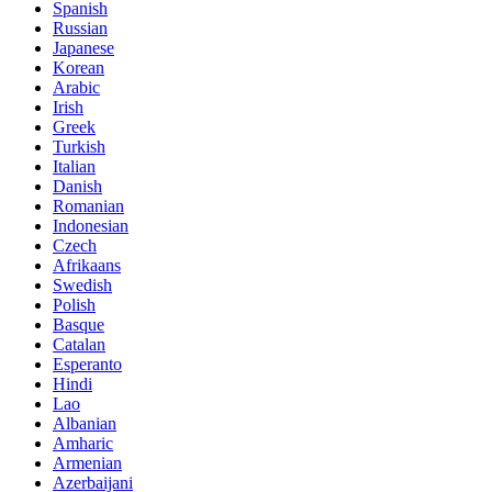
Spanish
Russian
Japanese
Korean
Arabic
Irish
Greek
Turkish
Italian
Danish
Romanian
Indonesian
Czech
Afrikaans
Swedish
Polish
Basque
Catalan
Esperanto
Hindi
Lao
Albanian
Amharic
Armenian
Azerbaijani