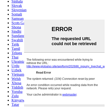
Sinhala
Slovak
Slovenian
Somali
Samoan
Scots Gaelic
Shona
Sindhi
Sundanese
Swahili
Tajik
Tamil
Telugu
Thai
Ukrainian
Urdu
Uzbek
Vietnamese
Welsh
Xhosa
Yiddish
Yoruba
Zulu
Kinyarwanda
Tatar