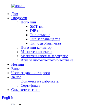
Дом
Продукти
Пого пин
SMT тип
DIP тип
Тип огъване
Тип запояваща тел
Тип с двойна глава
Пого пин конектор
Магнитен конектор
Магнитен кабел за зареждане
Игла за високочестотно тестване
Новини
Видео
Често задавани въпроси
За нас
Обиколка на фабриката
Сертификат
Свържете се с нас
English