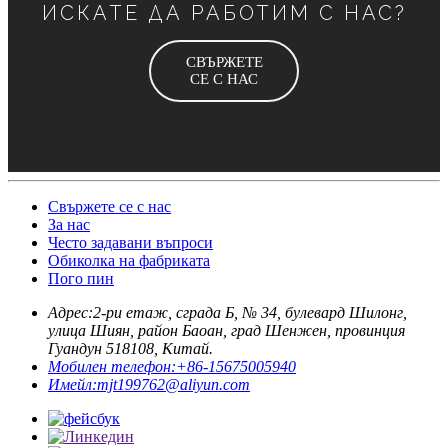
ИСКАТЕ ДА РАБОТИМ С НАС?
СВЪРЖЕТЕ
СЕ С НАС
Свържете се с нас
За нас
Често задавани въпроси
Обиколка на фабриката
Пого пин
Адрес:
2-ри етаж, сграда Б, № 34, булевард Шилонг,
улица Шиян, район Баоан, град Шенжен, провинция
Гуандун 518108, Китай.
Мобилен телефон:
+86-15675005940
Имейл:
mjt199762@aliyun.com