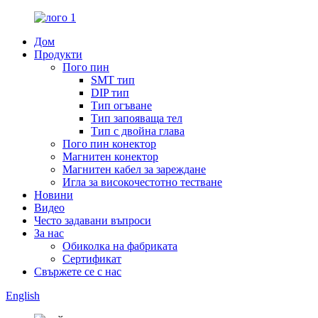
Дом
Продукти
Пого пин
SMT тип
DIP тип
Тип огъване
Тип запояваща тел
Тип с двойна глава
Пого пин конектор
Магнитен конектор
Магнитен кабел за зареждане
Игла за високочестотно тестване
Новини
Видео
Често задавани въпроси
За нас
Обиколка на фабриката
Сертификат
Свържете се с нас
English