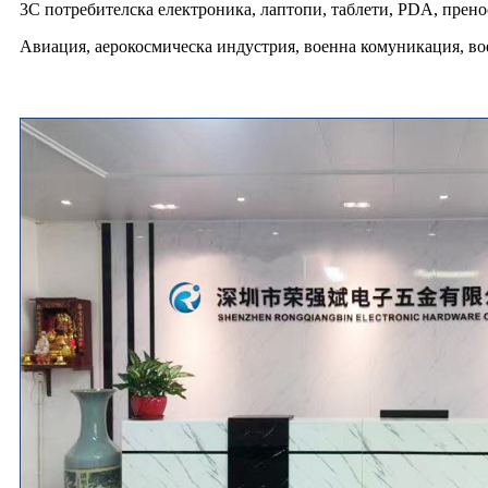
3C потребителска електроника, лаптопи, таблети, PDA, прено
Авиация, аерокосмическа индустрия, военна комуникация, вое