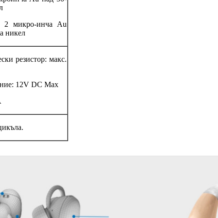
л
 2 микро-инча Au
а никел
ски резистор: макс.
ние: 12V DC Max
A
цикъла.