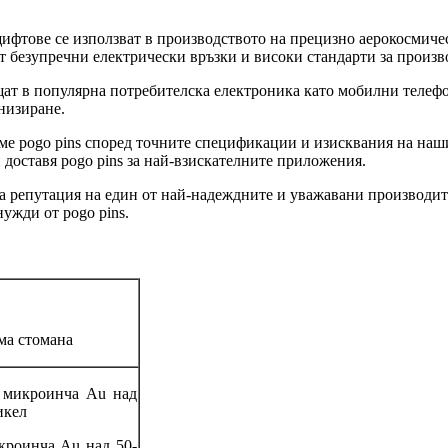
ифтове се използват в производството на прецизно аерокосмичес
т безупречни електрически връзки и високи стандарти за произв
ещат в популярна потребителска електроника като мобилни телефо
низиране.
аме pogo pins според точните спецификации и изисквания на наши
и доставя pogo pins за най-взискателните приложения.
а репутация на един от най-надеждните и уважавани производител
нужди от pogo pins.
ма стомана
 микроинча Au над
икел
кроинча Au над 50-