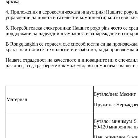
връзка.
4. Приложения в аерокосмическата индустрия: Нашите pogo щ
управление на полета и сателитни компоненти, които изисква
5. Потребителска електроника: Нашите pogo pins често се ср
поддържане на надеждни възможности за зареждане и синхро
В Rongqiangbin се гордеем със способността си да произвежд
крак с най-новите технологии и изработка, за да произвежда 
Нашата отдаденост на качеството и иновациите ни е спечелил
нас днес, за да разберете как можем да ви помогнем с вашите 
Бутало/цев: Месинг
Материал
Пружина: Неръждае
Бутало: минимум 5
50-120 микроинча н
Цев: минимум 5 ми