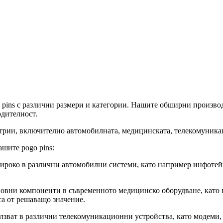
o pins с различни размери и категории. Нашите обширни произв
одителност.
стрии, включително автомобилната, медицинската, телекомуника
шите pogo pins:
ироко в различни автомобилни системи, като например инфотейн
сновни компоненти в съвременното медицинско оборудване, кат
са от решаващо значение.
лзват в различни телекомуникационни устройства, като модеми, 