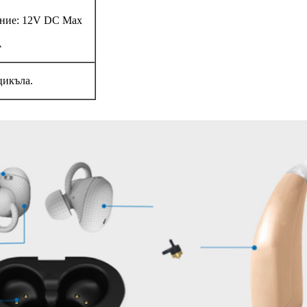
ние: 12V DC Max
A
цикъла.