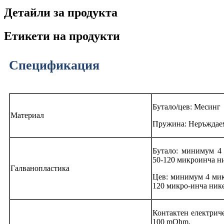
Детайли за продукта
Етикети на продукти
Спецификация
Бутало/цев: Месинг
Материал
Пружина: Неръждае
Бутало: минимум 4
50-120 микроинча н
Галванопластика
Цев: минимум 4 мик
120 микро-инча ник
Контактен електриче
100 mOhm.