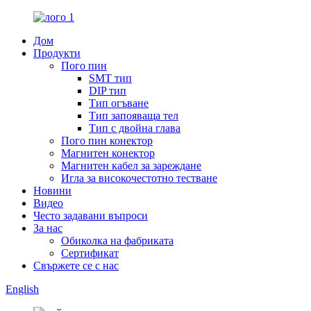
Дом
Продукти
Пого пин
SMT тип
DIP тип
Тип огъване
Тип запояваща тел
Тип с двойна глава
Пого пин конектор
Магнитен конектор
Магнитен кабел за зареждане
Игла за високочестотно тестване
Новини
Видео
Често задавани въпроси
За нас
Обиколка на фабриката
Сертификат
Свържете се с нас
English