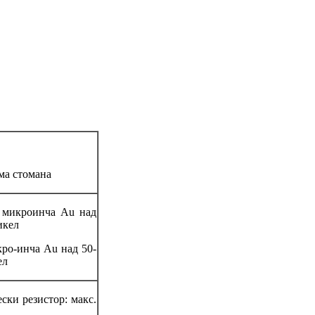
ма стомана
 микроинча Au над
икел
ро-инча Au над 50-
ел
ски резистор: макс.