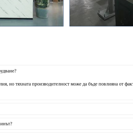
рудване?
елия, но тяхната производителност може да бъде повлияна от фак
пинът?