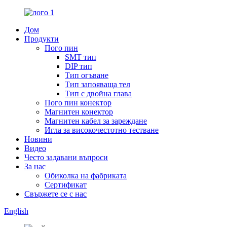
Дом
Продукти
Пого пин
SMT тип
DIP тип
Тип огъване
Тип запояваща тел
Тип с двойна глава
Пого пин конектор
Магнитен конектор
Магнитен кабел за зареждане
Игла за високочестотно тестване
Новини
Видео
Често задавани въпроси
За нас
Обиколка на фабриката
Сертификат
Свържете се с нас
English