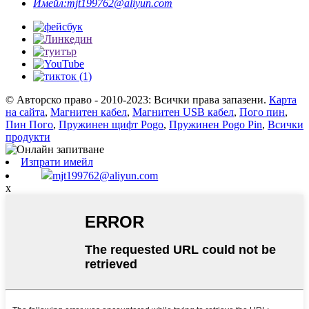
Имейл:
mjt199762@aliyun.com
© Авторско право - 2010-2023: Всички права запазени.
Карта
на сайта
,
Магнитен кабел
,
Магнитен USB кабел
,
Пого пин
,
Пин Пого
,
Пружинен щифт Pogo
,
Пружинен Pogo Pin
,
Всички
продукти
Изпрати имейл
mjt199762@aliyun.com
x