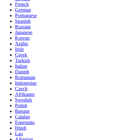
French
German
Portuguese
Spanish
Russian
Japanese
Korean
Arabic
Irish
Greek
Turkish
Italian
Danish
Romanian
Indonesian
Czech
Afrikaans
Swedish
Polish
Basque
Catalan
Esperanto
Hindi
Lao
Albanian