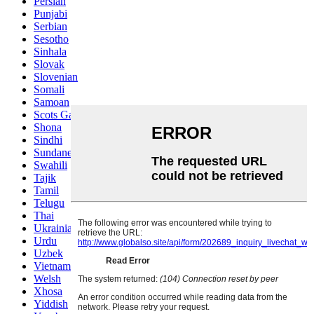
Persian
Punjabi
Serbian
Sesotho
Sinhala
Slovak
Slovenian
Somali
Samoan
Scots Gaelic
Shona
Sindhi
Sundanese
Swahili
Tajik
Tamil
Telugu
Thai
Ukrainian
Urdu
Uzbek
Vietnamese
Welsh
Xhosa
Yiddish