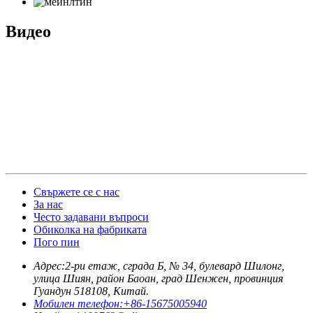
Видео
Свържете се с нас
За нас
Често задавани въпроси
Обиколка на фабриката
Пого пин
Адрес:
2-ри етаж, сграда Б, № 34, булевард Шилонг,
улица Шиян, район Баоан, град Шенжен, провинция
Гуандун 518108, Китай.
Мобилен телефон:
+86-15675005940