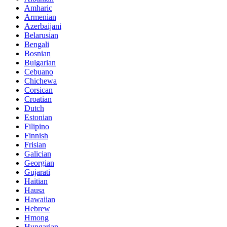
Amharic
Armenian
Azerbaijani
Belarusian
Bengali
Bosnian
Bulgarian
Cebuano
Chichewa
Corsican
Croatian
Dutch
Estonian
Filipino
Finnish
Frisian
Galician
Georgian
Gujarati
Haitian
Hausa
Hawaiian
Hebrew
Hmong
Hungarian