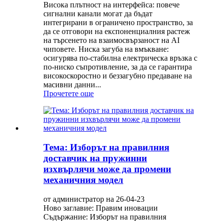
Висока плътност на интерфейса: повече
сигнални канали могат да бъдат
интегрирани в ограничено пространство, за
да се отговори на експоненциалния растеж
на търсенето на взаимосвързаност на AI
чиповете. Ниска загуба на вмъкване:
осигурява по-стабилна електрическа връзка с
по-ниско съпротивление, за да се гарантира
високоскоростно и беззагубно предаване на
масивни данни...
Прочетете още
Тема: Изборът на правилния
доставчик на пружинни
изхвърлячи може да промени
механичния модел
от администратор на 26-04-23
Ново заглавие: Правим иновации
Съдържание: Изборът на правилния