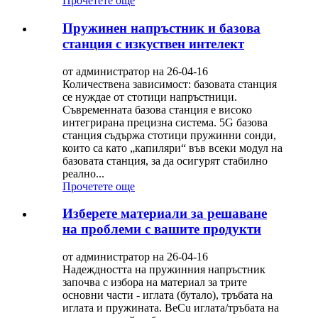
Прочетете още
Пружинен напръстник и базова
станция с изкуствен интелект
от администратор на 26-04-16
Количествена зависимост: базовата станция
се нуждае от стотици напръстници.
Съвременната базова станция е високо
интегрирана прецизна система. 5G базова
станция съдържа стотици пружинни сонди,
които са като „капиляри“ във всеки модул на
базовата станция, за да осигурят стабилно
реално...
Прочетете още
Изберете материали за решаване
на проблеми с вашите продукти
от администратор на 26-04-16
Надеждността на пружинния напръстник
започва с избора на материал за трите
основни части - иглата (бутало), тръбата на
иглата и пружината. BeCu иглата/тръбата на