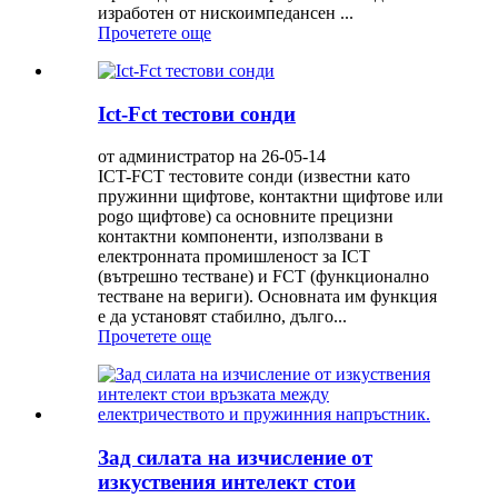
изработен от нискоимпедансен ...
Прочетете още
Ict-Fct тестови сонди
от администратор на 26-05-14
ICT-FCT тестовите сонди (известни като
пружинни щифтове, контактни щифтове или
pogo щифтове) са основните прецизни
контактни компоненти, използвани в
електронната промишленост за ICT
(вътрешно тестване) и FCT (функционално
тестване на вериги). Основната им функция
е да установят стабилно, дълго...
Прочетете още
Зад силата на изчисление от
изкуствения интелект стои