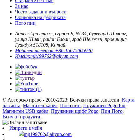
Свържете се с нас
За нас
Често задавани въпроси
Обиколка на фабриката
Пого пин
Адрес:
2-ри етаж, сграда Б, № 34, булевард Шилонг,
улица Шиян, район Баоан, град Шенжен, провинция
Гуандун 518108, Китай.
Мобилен телефон:
+86-15675005940
Имейл:
mjt199762@aliyun.com
© Авторско право - 2010-2023: Всички права запазени.
Карта
на сайта
,
Магнитен кабел
,
Пого пин
,
Пружинен Pogo Pin
,
Магнитен USB кабел
,
Пружинен щифт Pogo
,
Пин Пого
,
Всички продукти
Изпрати имейл
mjt199762@aliyun.com
x