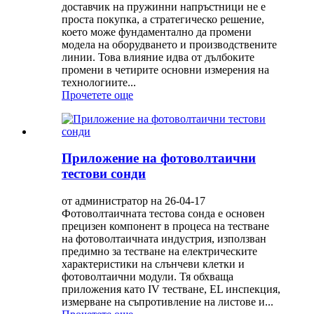
доставчик на пружинни напръстници не е
проста покупка, а стратегическо решение,
което може фундаментално да промени
модела на оборудването и производствените
линии. Това влияние идва от дълбоките
промени в четирите основни измерения на
технологиите...
Прочетете още
Приложение на фотоволтаични
тестови сонди
от администратор на 26-04-17
Фотоволтаичната тестова сонда е основен
прецизен компонент в процеса на тестване
на фотоволтаичната индустрия, използван
предимно за тестване на електрическите
характеристики на слънчеви клетки и
фотоволтаични модули. Тя обхваща
приложения като IV тестване, EL инспекция,
измерване на съпротивление на листове и...