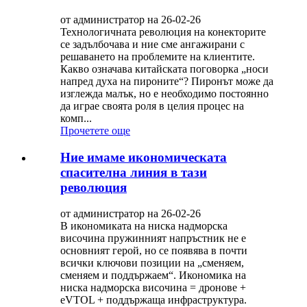
от администратор на 26-02-26
Технологичната революция на конекторите
се задълбочава и ние сме ангажирани с
решаването на проблемите на клиентите.
Какво означава китайската поговорка „носи
напред духа на пироните“? Пиронът може да
изглежда малък, но е необходимо постоянно
да играе своята роля в целия процес на
комп...
Прочетете още
Ние имаме икономическата
спасителна линия в тази
революция
от администратор на 26-02-26
В икономиката на ниска надморска
височина пружинният напръстник не е
основният герой, но се появява в почти
всички ключови позиции на „сменяем,
сменяем и поддържаем“. Икономика на
ниска надморска височина = дронове +
eVTOL + поддържаща инфраструктура.