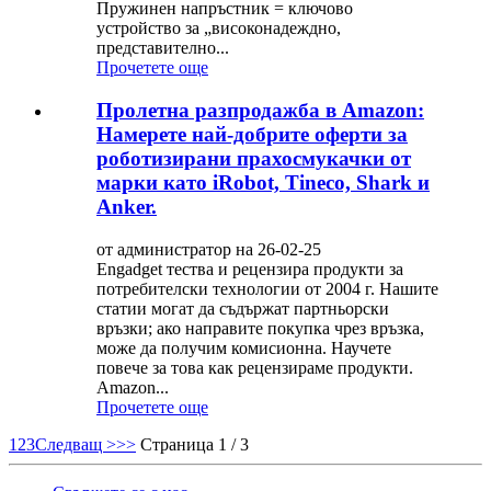
Пружинен напръстник = ключово
устройство за „високонадеждно,
представително...
Прочетете още
Пролетна разпродажба в Amazon:
Намерете най-добрите оферти за
роботизирани прахосмукачки от
марки като iRobot, Tineco, Shark и
Anker.
от администратор на 26-02-25
Engadget тества и рецензира продукти за
потребителски технологии от 2004 г. Нашите
статии могат да съдържат партньорски
връзки; ако направите покупка чрез връзка,
може да получим комисионна. Научете
повече за това как рецензираме продукти.
Amazon...
Прочетете още
1
2
3
Следващ >
>>
Страница 1 / 3