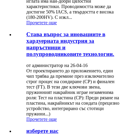
иглата има най-добри цялостни
характеристики. Проводимостта може да
достигне 50% IACS, а твърдостта е висока
(180-200HV). С изкл...
Прочетете още
Става въпрос за иновациите в
хардуерната индустрия за
напръстници и
полупроводниковите технологии.
от администратор на 26-04-16
От проектирането до приложението, един
чип трябва да премине през изключително
строг процес на сондиране (CP) и финален
тест (FT). В тези две ключови звена,
пружинният накрайник играе незаменима
роля: Тест на пластина (CP): Преди рязане на
пластина, накрайникът на сондата (прецизно
устройство, интегрирано със стотици
пружини...)
Прочетете още
изберете нас