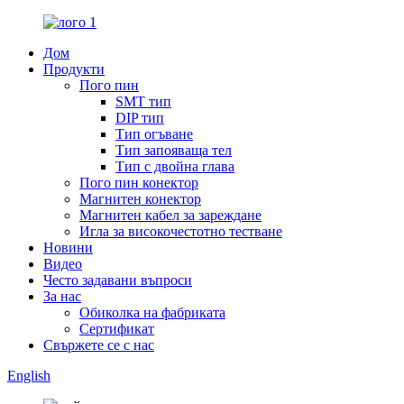
Дом
Продукти
Пого пин
SMT тип
DIP тип
Тип огъване
Тип запояваща тел
Тип с двойна глава
Пого пин конектор
Магнитен конектор
Магнитен кабел за зареждане
Игла за високочестотно тестване
Новини
Видео
Често задавани въпроси
За нас
Обиколка на фабриката
Сертификат
Свържете се с нас
English